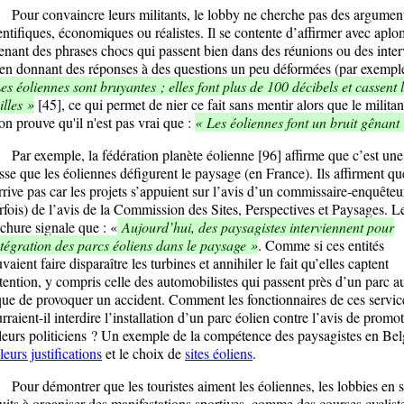
r convaincre leurs militants, le lobby ne cherche pas des argumen
entifiques, économiques ou réalistes. Il se contente d’affirmer avec aplo
enant des phrases chocs qui passent bien dans des réunions ou des inte
en donnant des réponses à des questions un peu déformées (par exemple
s éoliennes sont bruyantes ; elles font plus de 100 décibels et cassent 
illes »
[45], ce qui permet de nier ce fait sans mentir alors que le militan
on prouve qu'il n'est pas vrai que :
« Les éoliennes font un bruit gênant
 exemple, la fédération planète éolienne [96] affirme que c’est une
sse que les éoliennes défigurent le paysage (en France). Ils affirment qu
rrive pas car les projets s’appuient sur l’avis d’un commissaire-enquêteu
rfois) de l’avis de la Commission des Sites, Perspectives et Paysages. L
chure signale que : «
Aujourd’hui, des paysagistes interviennent pour
ntégration des parcs éoliens dans le paysage »
. Comme si ces entités
vaient faire disparaître les turbines et annihiler le fait qu’elles captent
ttention, y compris celle des automobilistes qui passent près d’un parc a
que de provoquer un accident. Comment les fonctionnaires de ces servic
rraient-il interdire l’installation d’un parc éolien contre l’avis de promot
leurs politiciens ? Un exemple de la compétence des paysagistes en Be
leurs justifications
et le choix de
sites éoliens
.
r démontrer que les touristes aiment les éoliennes, les lobbies en 
uits à organiser des manifestations sportives, comme des courses cyclist