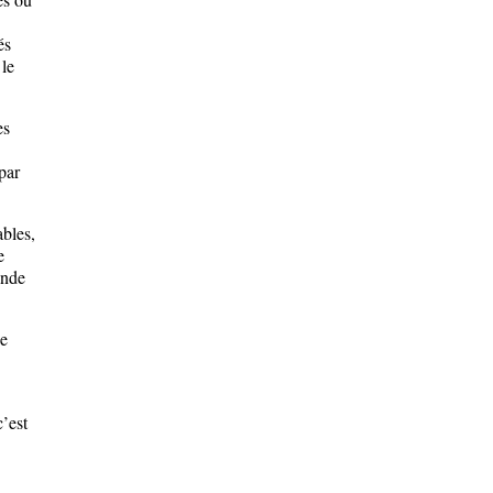
és
le
es
par
bles,
e
ande
ne
’est