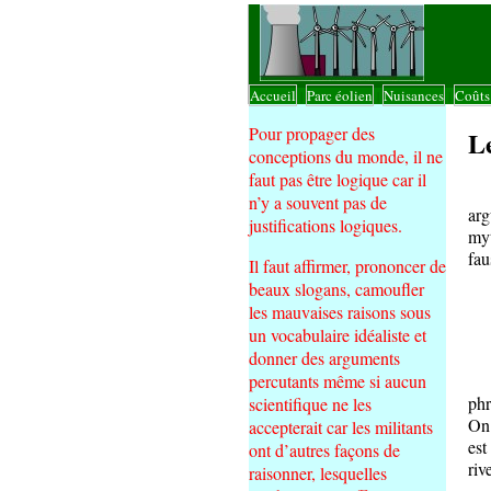
Accueil
Parc éolien
Nuisances
Coût
|
|
|
Pour propager des
L
conceptions du monde, il ne
faut pas être logique car il
Les
n’y a souvent pas de
arg
justifications logiques.
myt
fau
Il faut affirmer, prononcer de
beaux slogans, camoufler
les mauvaises raisons sous
un vocabulaire idéaliste et
donner des arguments
On 
percutants même si aucun
phr
scientifique ne les
On 
accepterait car les militants
est
ont d’autres façons de
riv
raisonner, lesquelles