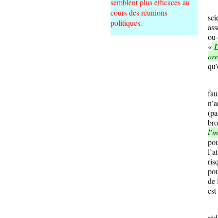
semblent plus efficaces au
Pou
cours des réunions
sci
politiques.
ass
ou 
«
Le
ore
qu'
Par
fau
n’a
(pa
bro
l’i
pou
l’a
ris
pou
de 
est
Pou
réd