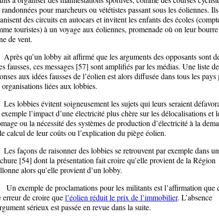
 randonnées pour marcheurs ou vététistes passant sous les éoliennes. Ils
anisent des circuits en autocars et invitent les enfants des écoles (compt
me touristes) à un voyage aux éoliennes, promenade où on leur bourre 
ne de vent.
ès qu’un lobby ait affirmé que les arguments des opposants sont d
es fausses, ces messages [57] sont amplifiés par les médias. Une liste de
onses aux idées fausses de l’éolien est alors diffusée dans tous les pays 
 organisations liées aux lobbies.
 lobbies évitent soigneusement les sujets qui leurs seraient défavora
 exemple l’impact d’une électricité plus chère sur les délocalisations et l
mage ou la nécessité des systèmes de production d’électricité à la dem
le calcul de leur coûts ou l’explication du piège éolien.
 façons de raisonner des lobbies se retrouvent par exemple dans u
chure [54] dont la présentation fait croire qu’elle provient de la Région
lonne alors qu’elle provient d’un lobby.
exemple de proclamations pour les militants est l’affirmation que c
 erreur de croire que
l’éolien réduit le prix de l’immobilier
. L’absence
rgument sérieux est passée en revue dans la suite.