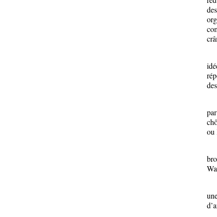
des
org
com
crâ
Apr
idé
rép
des
Les
par
chô
ou 
Les
bro
Wal
Un 
une
d’a