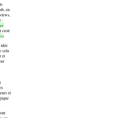
ts
mb, en
rviews,
 :
les
t croit
 »
).
 idée
e cela
r et
eur
u
es
eurs et
lgique
sont
es ou