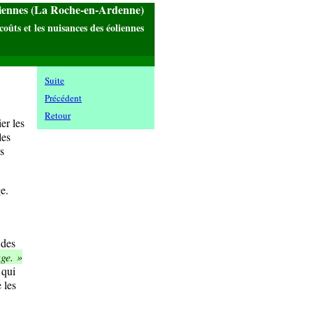
liennes (La Roche-en-Ardenne)
coûts et les nuisances des éoliennes
Suite
Précédent
Retour
er les
les
s
e.
 des
age. »
 qui
 les