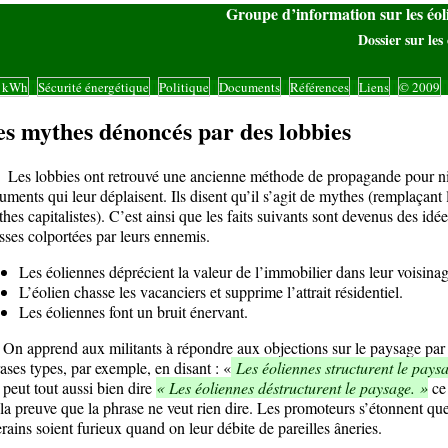
Groupe d’information sur les éo
Dossier sur les 
s kWh
Sécurité énergétique
Politique
Documents
Références
Liens
© 2009
|
|
|
|
|
|
|
es mythes dénoncés par des lobbies
 lobbies ont retrouvé une ancienne méthode de propagande pour ni
uments qui leur déplaisent. Ils disent qu’il s’agit de mythes (remplaçant 
hes capitalistes). C’est ainsi que les faits suivants sont devenus des idée
sses colportées par leurs ennemis.
Les éoliennes déprécient la valeur de l’immobilier dans leur voisinag
L’éolien chasse les vacanciers et supprime l’attrait résidentiel.
Les éoliennes font un bruit énervant.
apprend aux militants à répondre aux objections sur le paysage par
ases types, par exemple, en disant : «
Les éoliennes structurent le pays
peut tout aussi bien dire
« Les éoliennes déstructurent le paysage. »
ce
 la preuve que la phrase ne veut rien dire. Les promoteurs s’étonnent que
erains soient furieux quand on leur débite de pareilles âneries.