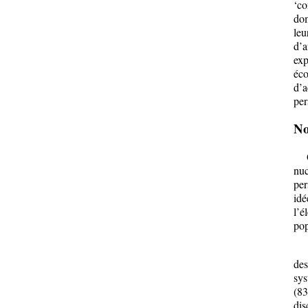
‘co
dom
leu
d’a
exp
éco
d’a
per
No
Que
nuc
per
idé
l’é
pop
Not
des
sys
(83
dis