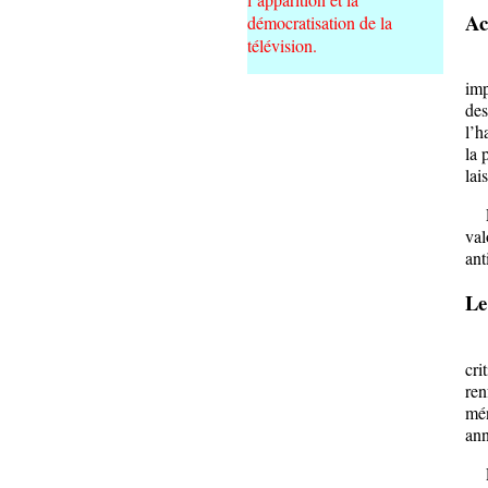
Ac
démocratisation de la
télévision.
L’a
imp
des
l’h
la 
lai
L’a
val
ant
Le
La 
cri
ren
mén
ann
La 