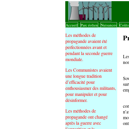
Accueil
Parc éolien
Nuisances
Coût
|
|
|
Les méthodes de
P
propagande avaient été
perfectionnées avant et
Les
pendant la seconde guerre
Les
mondiale.
nom
Les Communistes avaient
Sou
une longue tradition
Sov
d’efficacité pour
sur
enthousiasmer des militants,
emp
pour manipuler et pour
Les
désinformer.
con
Les méthodes de
n’a
propagande ont changé
mom
après la guerre avec
ont
l’apparition et la