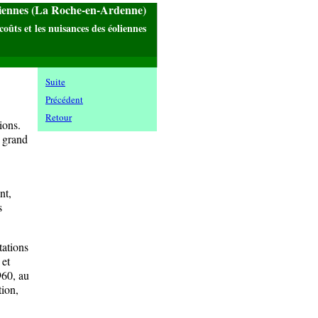
liennes (La Roche-en-Ardenne)
coûts et les nuisances des éoliennes
Suite
Précédent
Retour
ions.
 grand
nt,
s
ations
 et
960, au
ion,