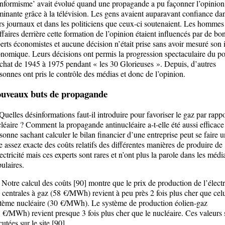
nformisme’ avait évolué quand une propagande a pu façonner l’opinion
inante grâce à la télévision. Les gens avaient auparavant confiance da
rs journaux et dans les politiciens que ceux-ci soutenaient. Les hommes
ffaires derrière cette formation de l’opinion étaient influencés par de bo
erts économistes et aucune décision n’était prise sans avoir mesuré son
nomique. Leurs décisions ont permis la progression spectaculaire du p
chat de 1945 à 1975 pendant « les 30 Glorieuses ». Depuis, d’autres
sonnes ont pris le contrôle des médias et donc de l’opinion.
uveaux buts de propagande
lles désinformations faut-il introduire pour favoriser le gaz par rappo
léaire ? Comment la propagande antinucléaire a-t-elle été aussi efficac
sonne sachant calculer le bilan financier d’une entreprise peut se faire 
e assez exacte des coûts relatifs des différentes manières de produire de
lectricité mais ces experts sont rares et n’ont plus la parole dans les médi
ulaires.
re calcul des coûts [90] montre que le prix de production de l’électr
 centrales à gaz (58 €/MWh) revient à peu près 2 fois plus cher que cel
tème nucléaire (30 €/MWh). Le système de production éolien-gaz
 €/MWh) revient presque 3 fois plus cher que le nucléaire. Ces valeurs 
cutées sur le site [90].