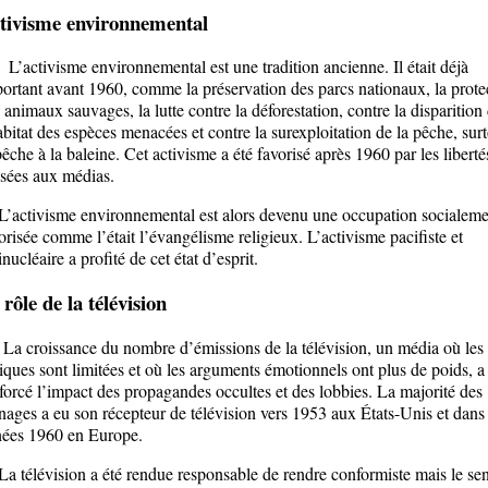
tivisme environnemental
ctivisme environnemental est une tradition ancienne. Il était déjà
ortant avant 1960, comme la préservation des parcs nationaux, la prote
 animaux sauvages, la lutte contre la déforestation, contre la disparition
abitat des espèces menacées et contre la surexploitation de la pêche, sur
pêche à la baleine. Cet activisme a été favorisé après 1960 par les liberté
ssées aux médias.
ctivisme environnemental est alors devenu une occupation socialeme
orisée comme l’était l’évangélisme religieux. L’activisme pacifiste et
inucléaire a profité de cet état d’esprit.
 rôle de la télévision
croissance du nombre d’émissions de la télévision, un média où les
tiques sont limitées et où les arguments émotionnels ont plus de poids, a
forcé l’impact des propagandes occultes et des lobbies. La majorité des
ages a eu son récepteur de télévision vers 1953 aux États-Unis et dans 
ées 1960 en Europe.
télévision a été rendue responsable de rendre conformiste mais le se