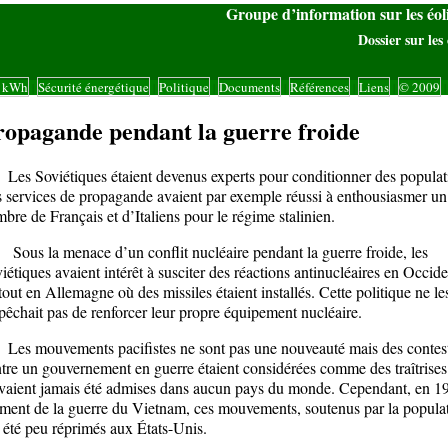
Groupe d’information sur les éo
Dossier sur les 
s kWh
Sécurité énergétique
Politique
Documents
Références
Liens
© 2009
|
|
|
|
|
|
|
ropagande pendant la guerre froide
 Soviétiques étaient devenus experts pour conditionner des populat
 services de propagande avaient par exemple réussi à enthousiasmer un
bre de Français et d’Italiens pour le régime stalinien.
s la menace d’un conflit nucléaire pendant la guerre froide, les
iétiques avaient intérêt à susciter des réactions antinucléaires en Occide
tout en Allemagne où des missiles étaient installés. Cette politique ne le
êchait pas de renforcer leur propre équipement nucléaire.
 mouvements pacifistes ne sont pas une nouveauté mais des contest
tre un gouvernement en guerre étaient considérées comme des traîtrises
vaient jamais été admises dans aucun pays du monde. Cependant, en 1
ent de la guerre du Vietnam, ces mouvements, soutenus par la populat
 été peu réprimés aux États-Unis.