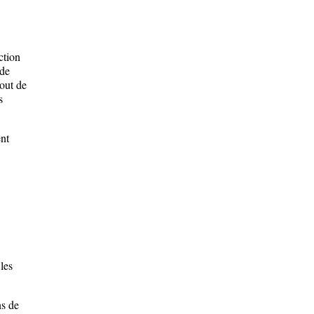
ction
 de
tout de
s
nt
les
ns de