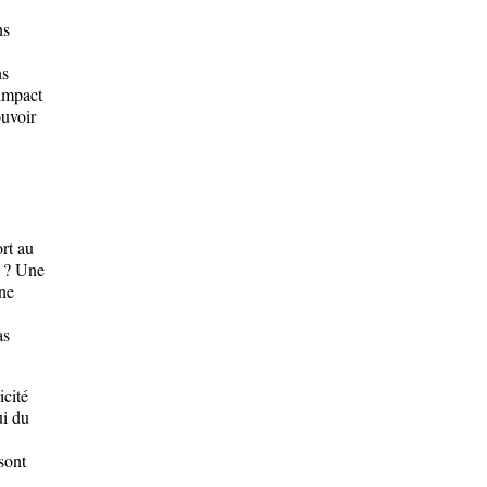
ns
ns
 impact
ouvoir
rt au
e ? Une
une
as
icité
ui du
sont