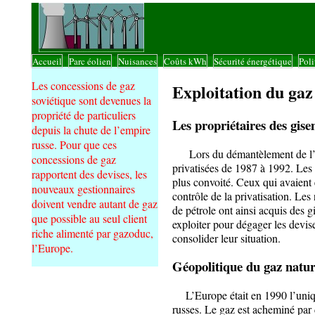
Accueil
Parc éolien
Nuisances
Coûts kWh
Sécurité énergétique
Poli
|
|
|
|
|
Les concessions de gaz
Exploitation du gaz
soviétique sont devenues la
propriété de particuliers
Les propriétaires des gis
depuis la chute de l’empire
russe. Pour que ces
Lors du démantèlement de l’emp
concessions de gaz
privatisées de 1987 à 1992. Les r
rapportent des devises, les
plus convoité. Ceux qui avaient
nouveaux gestionnaires
contrôle de la privatisation. Le
doivent vendre autant de gaz
de pétrole ont ainsi acquis des g
que possible au seul client
exploiter pour dégager les devis
riche alimenté par gazoduc,
consolider leur situation.
l’Europe.
Géopolitique du gaz natur
L’Europe était en 1990 l’unique
russes. Le gaz est acheminé pa