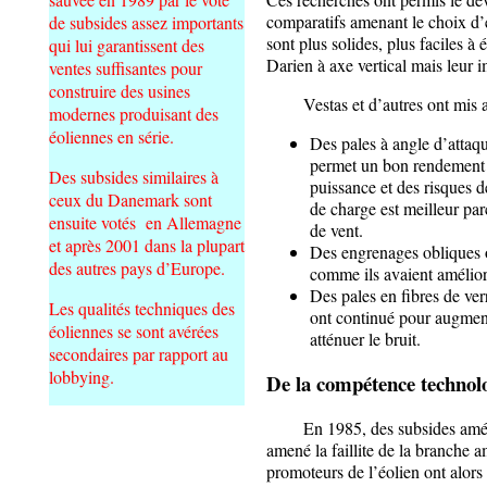
comparatifs amenant le choix d’é
de subsides assez importants
sont plus solides, plus faciles à
qui lui garantissent des
Darien à axe vertical mais leur 
ventes suffisantes pour
construire des usines
Vestas et d’autres ont mis au 
modernes produisant des
éoliennes en série.
Des pales à angle d’attaq
permet un bon rendement à
Des subsides similaires à
puissance et des risques d
ceux du Danemark sont
de charge est meilleur par
ensuite votés en Allemagne
de vent.
et après 2001 dans la plupart
Des engrenages obliques o
des autres pays d’Europe.
comme ils avaient amélioré
Des pales en fibres de ve
Les qualités techniques des
ont continué pour augment
éoliennes se sont avérées
atténuer le bruit.
secondaires par rapport au
lobbying.
De la compétence technol
En 1985, des subsides américai
amené la faillite de la branche a
promoteurs de l’éolien ont alors