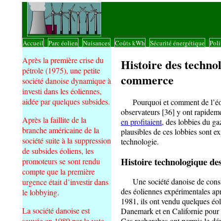
Accueil
Parc éolien
Nuisances
Coûts kWh
Sécurité énergétique
Poli
|
|
|
|
|
Après la première crise du
Histoire des technol
pétrole (1975), une petite
commerce
société danoise dynamique à
investi dans les éoliennes,
aidée par quelques subsides.
Pourquoi et comment de l’éolien
observateurs [36] y ont rapideme
Après la faillite de la
en profitaient,
des lobbies du ga
branche américaine de la
plausibles de ces lobbies sont e
société suite à la suppression
technologie.
de subsides éoliens, les
Histoire technologique de
promoteurs se sont rendu
compte que la première
Une société danoise de construc
urgence était d’investir dans
des éoliennes expérimentales apr
le lobbying.
1981, ils ont vendu quelques éo
La société danoise est
Danemark et en Californie pour d
sauvée en 1989 par le vote
Ces recherches ont permis le dév