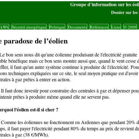
Groupe d’information sur les éo
Dossier sur les 
s kWh
Sécurité énergétique
Politique
Documents
Références
Liens
© 2009
|
|
|
|
|
|
|
 paradoxe de l’éolien
bon sens nous dit qu'une éolienne produisant de l'électricité gratuite
ble bénéfique mais ce bon sens montre aussi que, quand le vent cesse 
ffler, il faut qu'un autre système continue à produire de l'électricité. Pou
sons techniques expliquées sur ce site, le seul moyen pratique est d'avoir
trales à gaz prêtes à entrer en action.
faut donc investir pour construire des centrales à gaz et dépenser pour
ntenir prêtes à produire même quand elle ne servent pas.
rquoi l'éolien est-il si cher ?
mme les éoliennes ne fonctionnent en Ardennes que pendant 20% 
ps, il faut payer l'électricité pendant 80% du temps au prix de revient d
trales à gaz (38 €/MWh).