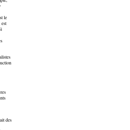
y
t le
 est
Si
es
listes
duction
res
ents
ait des