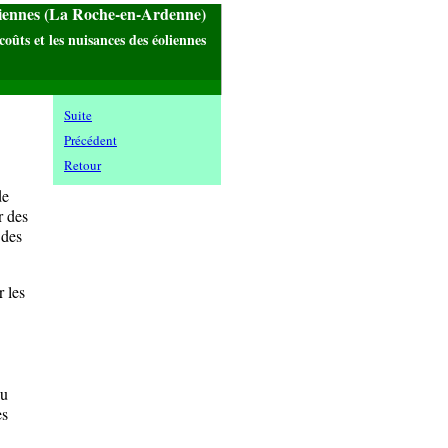
liennes (La Roche-en-Ardenne)
coûts et les nuisances des éoliennes
Suite
Précédent
Retour
de
r des
 des
 les
du
es