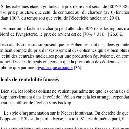
les éoliennes étaient gratuites, le prix de revient serait de [80% * 38
4 €, prix plus élevé que celui de centrales au du charbon (27 €) foncti
dant 100% du temps (ou que celui de l'électricité nucléaire : 29 €).
mer où le facteur de charge peut atteindre 30% dans les régions év
Nord de l'Angleterre, le prix de revient est de [70% * 38€ =] 26,6 €.
 calculs ci-dessus supposent que les éoliennes sont installées gratuit
on tient compte du prix d'investissement des éoliennes qui est bien plus 
 celui des centrales nucléaires pour une production équivalente, on co
rquoi des sites français ont conclu que la promotion des éoliennes ne
xplique que par une
gigantesque arnaque
[36].
lculs de rentabilité faussés
n sûr, les lobbies éoliens ne veulent pas admettre que les centrales d
kup interviennent dans le coût de l’éolien car cela les arrange, cependa
peut pas utiliser de l’éolien sans backup.
style d’argumentation sur le Net est le suivant. On cherche de quel
 l’opposant. S’il est du parti adverse, il a tort. S’il est du même parti, il a
 antinucléaires utilisent ce style pour discuter de l’énergie. Par exem