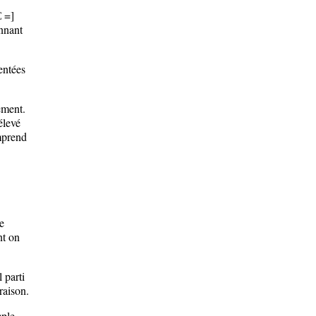
€ =]
onnant
entées
ement.
élevé
mprend
e
nt on
 parti
 raison.
ple,