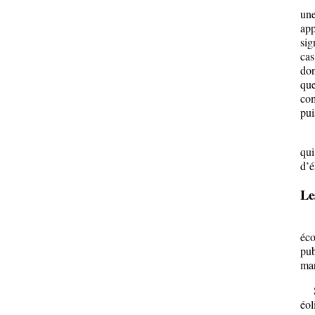
un
ap
sig
cas
don
que
com
pui
Com
qui
d’é
Le
Com
éco
pub
mar
Si 
éol