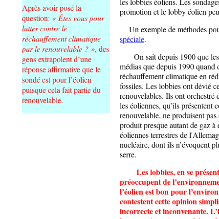
les lobbies éoliens. Les sondage
Après avoir posé la
promotion et le lobby éolien peut
question:
« Êtes vous pour
lutter contre le
Un exemple de méthodes pour 
réchauffement climatique
spéciale
.
par le renouvelable ? »
, des
On sait depuis 1900 que les gl
gens extrapolent d’une
médias que depuis 1990 quand des
réponse affirmative que le
réchauffement climatique en ré
sondé est pour l’éolien
fossiles. Les lobbies ont dévié c
puisque cela fait partie du
renouvelables. Ils ont orchestré
renouvelable.
les éoliennes, qu’ils présentent
renouvelable, ne produisent pas 
produit presque autant de gaz à 
éoliennes terrestres de l'Allema
nucléaire, dont ils n’évoquent pl
serre.
Les lobbies, en se prése
préoccupent de l’environnemen
l’éolien est bon pour l’enviro
contestent cette opinion simpl
incorrecte et inconvenante. L’h