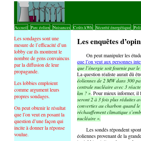
Accueil
Parc éolien
Nuisances
Coûts kWh
Sécurité énergétique
Poli
|
|
|
|
|
Les sondages sont une
Les enquêtes d’opi
mesure de l’efficacité d’un
lobby car ils montrent le
On peut manipuler les études d
nombre de gens convaincus
que l’on veut aux personnes int
par la diffusion de leur
que l’énergie soit fournie par le
propagande.
La question réaliste aurait dû êtr
éoliennes de 2 MW dans 300 par
Les lobbies emploient
centrale nucléaire avec 3 réact
comme argument leurs
km ? »
. Pour mieux informer, il
propres sondages.
seront 2 à 3 fois plus réduites a
converties au charbon quand le
On peut obtenir le résultat
réchauffement climatique s’emba
que l’on veut en posant la
nucléaire ».
question d’une façon qui
incite à donner la réponse
Les sondés répondent spontané
voulue.
éoliennes provenant de la gran