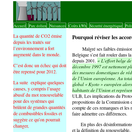
Accueil
Parc éolien
Nuisances
Coûts kWh
Sécurité énergétique
Poli
|
|
|
|
|
La quantité de CO2 émise
Pourquoi réviser les accord
depuis les traités sur
l’environnement a fort
Malgré ses faibles émissions d
augmenté dans le monde.
Belgique s’est fait rouler dans l
depuis 2001.
« L’effort belge d
C’est donc un échec qui doit
décembre 1997 est nettement pl
être repensé pour 2012.
des mesures domestiques de rédu
de l’Union européenne. Au total
La suite explique quelques
global « Kyoto » européen alor
causes, y compris l’usage
habitants de l’Union et représ
abusif du mot renouvelable
ULB, Les implications du Protoc
pour des systèmes qui
propositions de la Commission e
brûlent de grandes quantités
compte de ces remarques et les 
de combustibles fossiles et
faire admettre ces différences.
suggère ce qu’on pourrait
En plus des désinformations co
changer,
et la définition du renouvelable,