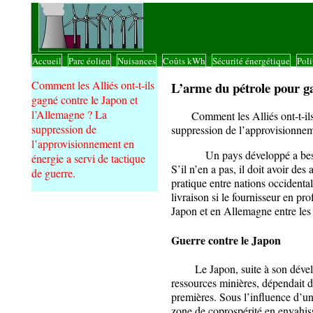
Accueil
Parc éolien
Nuisances
Coûts kWh
Sécurité énergétique
Poli
|
|
|
|
|
Comment les Alliés ont-t-ils
L’arme du pétrole pour g
gagné contre le Japon et
l’Allemagne ? La
Comment les Alliés ont-t-ils g
suppression de
suppression de l’approvisionneme
l’approvisionnement en
Un pays développé a besoin d
énergie a servi de tactique
S’il n’en a pas, il doit avoir de
de guerre.
pratique entre nations occidental
livraison si le fournisseur en pr
Japon et en Allemagne entre les 
Guerre contre le Japon
Le Japon, suite à son dévelop
ressources minières, dépendait d
premières. Sous l’influence d’une
zone de coprospérité en envahiss