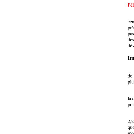
l’é
Si 
cen
prè
pas
des
dév
Im
Qua
de 
plu
Ceu
la 
pou
Pou
2,2
que
mon