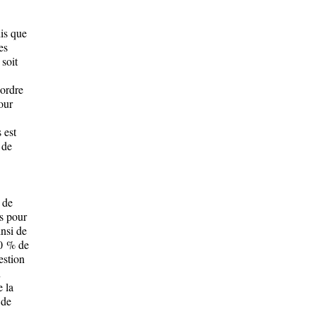
dis que
es
 soit
’ordre
our
 est
 de
s de
es pour
nsi de
30 % de
estion
n
e la
 de