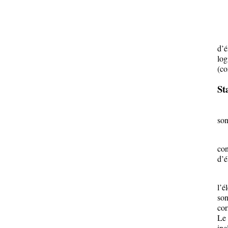
Le
d’é
log
(co
St
La 
son
En
con
d’é
Si 
l’é
son
cor
Le 
inc