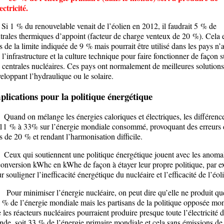
lectricité.
1 % du renouvelable venait de l’éolien en 2012, il faudrait 5 % de
trales thermiques d’appoint (facteur de charge venteux de 20 %). Cela 
s de la limite indiquée de 9 % mais pourrait être utilisé dans les pays n’
 l’infrastructure et la culture technique pour faire fonctionner de façon s
 centrales nucléaires. Ces pays ont normalement de meilleures solutions
eloppant l’hydraulique ou le solaire.
plications pour la politique énergétique
nd on mélange les énergies caloriques et électriques, les différenc
11 % à 33% sur l’énergie mondiale consommé, provoquant des erreurs 
s de 20 % et rendant l’harmonisation difficile.
x qui soutiennent une politique énergétique jouent avec les anomal
conversion kWhc en kWhe de façon à étayer leur propre politique, par 
r souligner l’inefficacité énergétique du nucléaire et l’efficacité de l’éol
r minimiser l’énergie nucléaire, on peut dire qu’elle ne produit qu
 % de l’énergie mondiale mais les partisans de la politique opposée mon
 les réacteurs nucléaires pourraient produire presque toute l’électricité 
de, soit 33 % de l’énergie primaire mondiale et cela sans émissions d