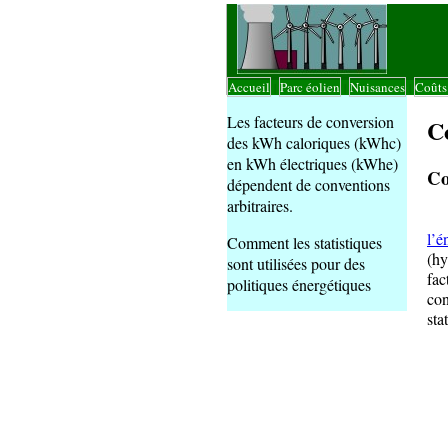
Accueil
Parc éolien
Nuisances
Coût
|
|
|
Les facteurs de conversion
Co
des kWh caloriques (kWhc)
en kWh électriques (kWhe)
Co
dépendent de conventions
arbitraires.
L’A
l’é
Comment les statistiques
(hy
sont utilisées pour des
fac
politiques énergétiques
con
sta