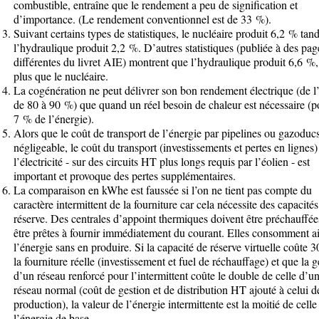
combustible, entraîne que le rendement a peu de signification et
d’importance. (Le rendement conventionnel est de 33 %).
Suivant certains types de statistiques, le nucléaire produit 6,2 % tan
l’hydraulique produit 2,2 %. D’autres statistiques (publiée à des pag
différentes du livret AIE) montrent que l’hydraulique produit 6,6 %,
plus que le nucléaire.
La cogénération ne peut délivrer son bon rendement électrique (de l
de 80 à 90 %) que quand un réel besoin de chaleur est nécessaire (p
7 % de l’énergie).
Alors que le coût de transport de l’énergie par pipelines ou gazoducs
négligeable, le coût du transport (investissements et pertes en lignes)
l’électricité - sur des circuits HT plus longs requis par l’éolien - est
important et provoque des pertes supplémentaires.
La comparaison en kWhe est faussée si l’on ne tient pas compte du
caractère intermittent de la fourniture car cela nécessite des capacité
réserve. Des centrales d’appoint thermiques doivent être préchauffé
être prêtes à fournir immédiatement du courant. Elles consomment ai
l’énergie sans en produire. Si la capacité de réserve virtuelle coûte 
la fourniture réelle (investissement et fuel de réchauffage) et que la g
d’un réseau renforcé pour l’intermittent coûte le double de celle d’u
réseau normal (coût de gestion et de distribution HT ajouté à celui d
production), la valeur de l’énergie intermittente est la moitié de celle
l’énergie de base.