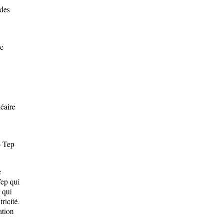
 des
te
éaire
6 Tep
e
Tep qui
 qui
ricité.
ation