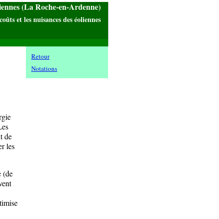
liennes (La Roche-en-Ardenne)
coûts et les nuisances des éoliennes
Retour
Notations
rgie
Les
t de
r les
e (de
vent
timise