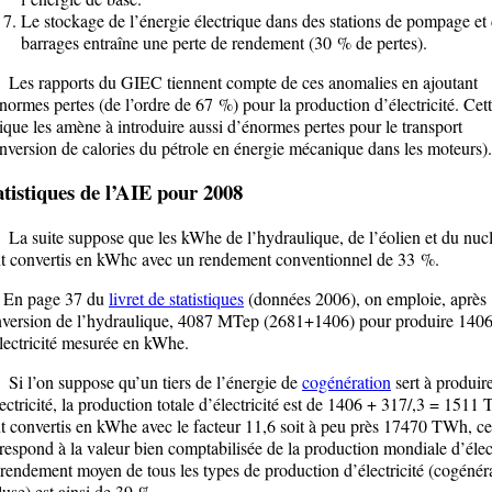
Le stockage de l’énergie électrique dans des stations de pompage et
barrages entraîne une perte de rendement (30 % de pertes).
s rapports du GIEC tiennent compte de ces anomalies en ajoutant
normes pertes (de l’ordre de 67 %) pour la production d’électricité. Cet
ique les amène à introduire aussi d’énormes pertes pour le transport
nversion de calories du pétrole en énergie mécanique dans les moteurs).
atistiques de l’AIE pour 2008
suite suppose que les kWhe de l’hydraulique, de l’éolien et du nucl
t convertis en kWhc avec un rendement conventionnel de 33 %.
 page 37 du
livret de statistiques
(données 2006), on emploie, après
version de l’hydraulique, 4087 MTep (2681+1406) pour produire 140
lectricité mesurée en kWhe.
l’on suppose qu’un tiers de l’énergie de
cogénération
sert à produir
lectricité, la production totale d’électricité est de 1406 + 317/,3 = 1511 
t convertis en kWhe avec le facteur 11,6 soit à peu près 17470 TWh, ce
respond à la valeur bien comptabilisée de la production mondiale d’élect
rendement moyen de tous les types de production d’électricité (cogénér
luse) est ainsi de 39 %.