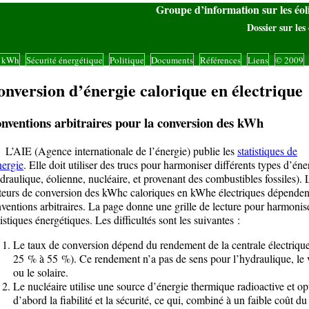
Groupe d’information sur les éo
Dossier sur les 
s kWh
Sécurité énergétique
Politique
Documents
Références
Liens
© 2009
|
|
|
|
|
|
|
nversion d’énergie calorique en électrique
nventions arbitraires pour la conversion des kWh
IE (Agence internationale de l’énergie) publie les
statistiques de
nergie
. Elle doit utiliser des trucs pour harmoniser différents types d’éne
draulique, éolienne, nucléaire, et provenant des combustibles fossiles). 
teurs de conversion des kWhc caloriques en kWhe électriques dépenden
ventions arbitraires. La page donne une grille de lecture pour harmonise
tistiques énergétiques. Les difficultés sont les suivantes :
Le taux de conversion dépend du rendement de la centrale électriqu
25 % à 55 %). Ce rendement n’a pas de sens pour l’hydraulique, le 
ou le solaire.
Le nucléaire utilise une source d’énergie thermique radioactive et op
d’abord la fiabilité et la sécurité, ce qui, combiné à un faible coût du